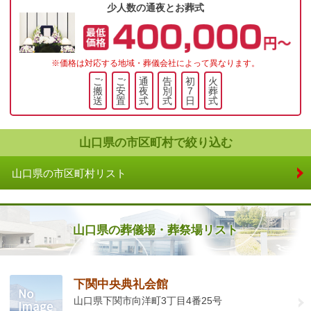
少人数の通夜とお葬式
※価格は対応する地域・葬儀会社によって異なります。
ご
ご
通
告
初
火
搬
安
夜
別
7
葬
送
置
式
式
日
式
山口県の市区町村で絞り込む
山口県の市区町村リスト
山口県の葬儀場・葬祭場リスト
下関中央典礼会館
山口県下関市向洋町3丁目4番25号