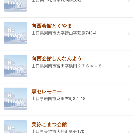
山口県下松市南花岡6-10-1
向西会館とくやま
山口県周南市大字徳山字萩原743-4
向西会館しんなんよう
山口県周南市富田字浜田２７６４－８
森セレモニー
山口県岩国市麻里布町3-1-18
美祢こまつ会館
山口県美祢市大嶺町奥分170