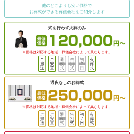
他のどこよりも安い価格
で
お葬式ができる
葬儀会社をご紹介します
式を行わず火葬のみ
※価格は対応する地域・葬儀会社によって異なります。
ご
ご
通
告
初
火
搬
安
夜
別
7
葬
送
置
式
式
日
式
通夜なしのお葬式
※価格は対応する地域・葬儀会社によって異なります。
ご
ご
通
告
初
火
搬
安
夜
別
7
葬
送
置
式
式
日
式