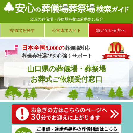
全国の葬儀場・葬祭場を都道府県別に紹介
葬儀場を
探す
公営斎場
ガイド
急いでいる
方へ
日本全国5,000
の
葬儀場対応
葬儀会社選びを心強くサポート
山口県の葬儀場・葬祭場
お葬式ご依頼受付窓口