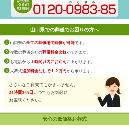
山口県での葬儀でお困りの方へ
山口県の
全ての葬儀場で葬儀が可能
です。
１
複数の葬儀会社の
葬儀料金比較
ができます。
２
お電話から
１時間以内にお迎え
に上がります。
３
火葬式
追加料金なしで１２万円
から承ります。
４
ささいなご質問でも
かまいません。
24時間365日
いつでもお気軽に
お電話ください。
安心の低価格お葬式