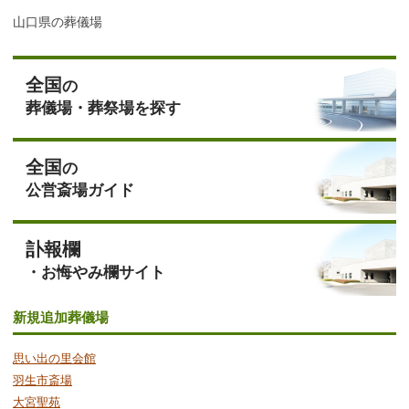
山口県の葬儀場
全国
の
葬儀場・葬祭場を探す
全国
の
公営斎場ガイド
訃報欄
・お悔やみ欄サイト
新規追加葬儀場
思い出の里会館
羽生市斎場
大宮聖苑